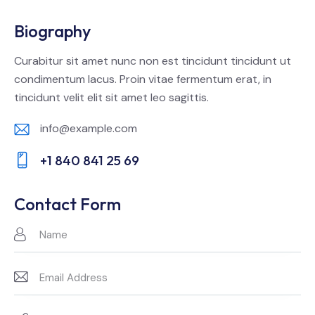
Biography
Curabitur sit amet nunc non est tincidunt tincidunt ut
condimentum lacus. Proin vitae fermentum erat, in
tincidunt velit elit sit amet leo sagittis.
info@example.com
E-
+1 840 841 25 69
m
Ph
ail:
on
Contact Form
e: