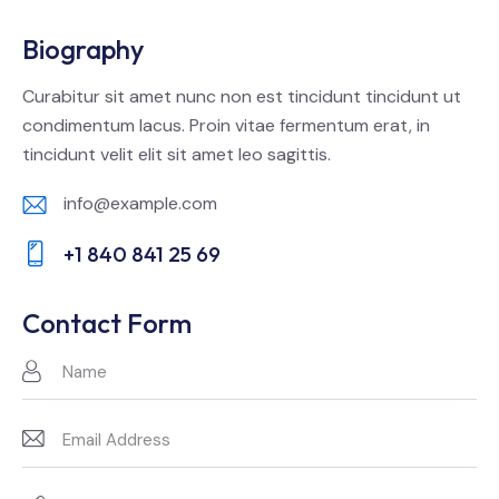
Biography
Curabitur sit amet nunc non est tincidunt tincidunt ut
condimentum lacus. Proin vitae fermentum erat, in
tincidunt velit elit sit amet leo sagittis.
info@example.com
E-
+1 840 841 25 69
m
Ph
ail:
on
Contact Form
e: